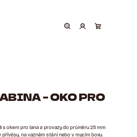
Hledat
Přihlášení
Nákupní
košík
ABINA – OKO PRO
eli s okem pro lana a provazy do průměru 25 mm
í v přívěsu, na vazném stání nebo v mycím boxu.