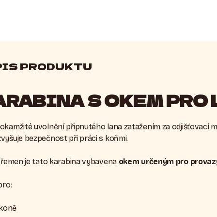
PIS PRODUKTU
ARABINA S OKEM PRO
kamžité uvolnění připnutého lana zatažením za odjišťovací mech
vyšuje bezpečnost při práci s koňmi.
o řemen je tato karabina vybavena
okem určeným pro provazy
pro:
 koně