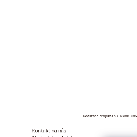
Z
Á
Realizace projektu č. 0461000105
P
Kontakt na nás