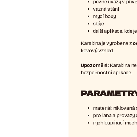
pevné úvazy v přív
vazná stání
mycí boxy
stáje
další aplikace, kde 
Karabina je vyrobena z
o
kovový vzhled.
Upozornění:
Karabina nen
bezpečnostní aplikace.
PARAMETR
materiál: niklovaná 
pro lana a provazy
rychloupínací mech