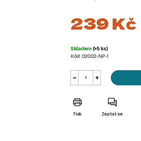
239 Kč
Měrná
cena:
Skladem
(>5 ks)
Kód:
02002-NP-1
−
+
Tisk
Zeptat se