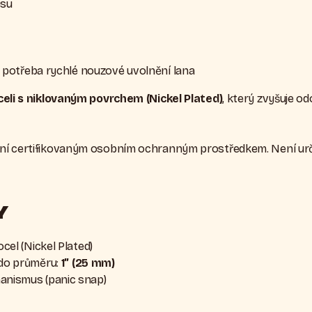
ěsu
je potřeba rychlé nouzové uvolnění lana
celi s niklovaným povrchem (Nickel Plated)
, který zvyšuje od
í certifikovaným osobním ochranným prostředkem. Není určena
Y
ocel (Nickel Plated)
 do průměru:
1” (25 mm)
anismus (panic snap)