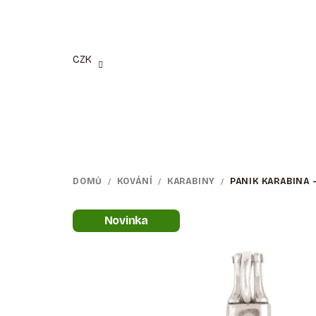
Přejít
na
obsah
CZK
DOMŮ
/
KOVÁNÍ
/
KARABINY
/
PANIK KARABINA 
Novinka