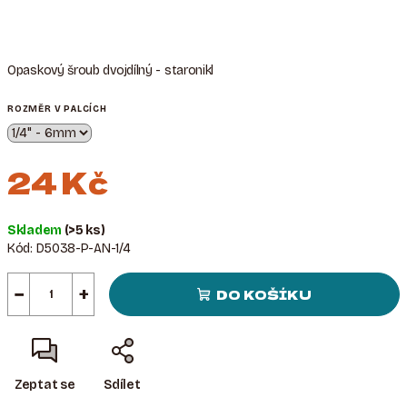
Opaskový šroub dvojdílný - staronikl
ROZMĚR V PALCÍCH
24 Kč
Měrná
Skladem
(>5 ks)
cena:
Kód:
D5038-P-AN-1/4
−
+
DO KOŠÍKU
Zeptat se
Sdílet