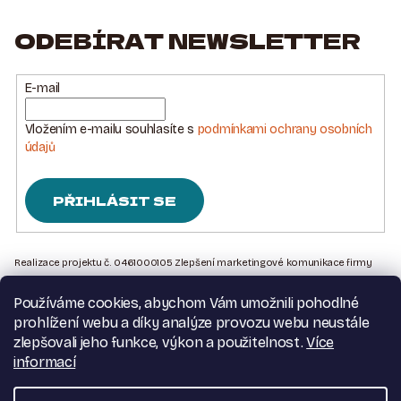
ODEBÍRAT NEWSLETTER
E-mail
Vložením e-mailu souhlasíte s
podmínkami ochrany osobních
údajů
PŘIHLÁSIT SE
Z
Á
Realizace projektu č. 0461000105 Zlepšení marketingové komunikace firmy
Sedlářstí Spurný s.r.o., je financována Evropskou unií – Next Generation EU
P
Používáme cookies, abychom Vám umožnili pohodlné
A
Kontakt na nás
prohlížení webu a díky analýze provozu webu neustále
T
Obchodní podmínky
zlepšovali jeho funkce, výkon a použitelnost.
Více
Podmínky ochrany osobních údajů
informací
Í
Moje objednávka