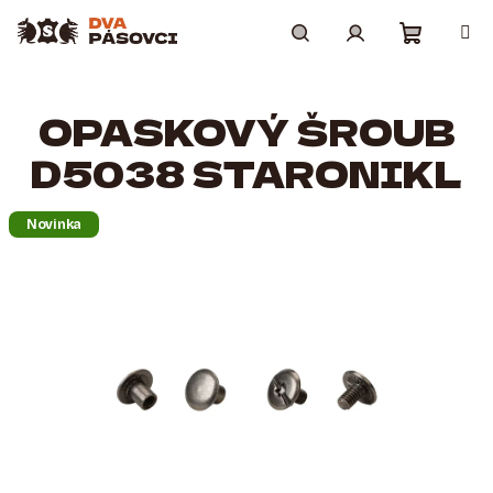
Přejít
na
obsah
Nákupní
Hledat
Přihlášení
OPASKOVÝ ŠROUB
košík
D5038 STARONIKL
Novinka