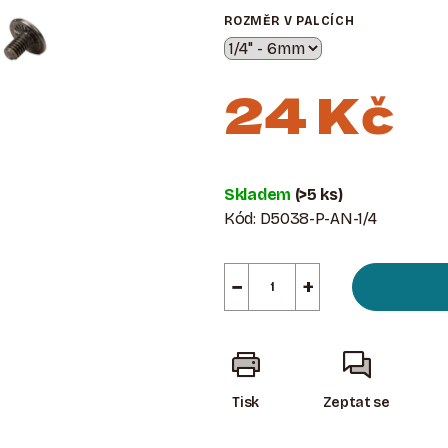
ROZMĚR V PALCÍCH
24 Kč
Měrná
cena:
Skladem
(>5 ks)
Kód:
D5038-P-AN-1/4
−
+
Tisk
Zeptat se