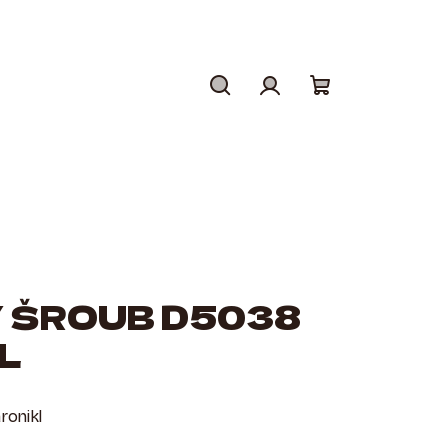
Hledat
Přihlášení
Nákupní
košík
 ŠROUB D5038
L
ronikl