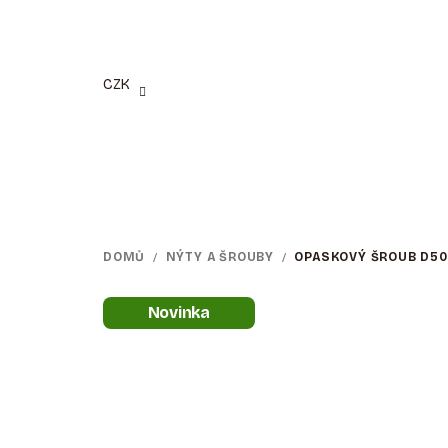
Přejít
na
obsah
CZK
DOMŮ
/
NÝTY A ŠROUBY
/
OPASKOVÝ ŠROUB D50
Novinka