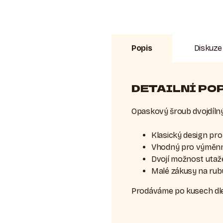
Popis
Diskuze
DETAILNÍ PO
Opaskový šroub dvojdíln
Klasický design pr
Vhodný pro výměnn
Dvojí možnost utaž
Malé zákusy na rubu
Prodáváme po kusech dle 