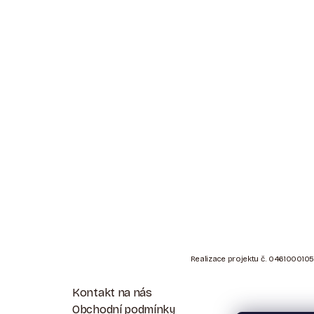
Z
Á
Realizace projektu č. 0461000105
P
Kontakt na nás
Obchodní podmínky