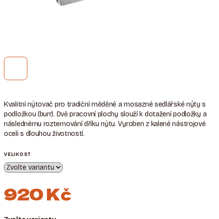
Kvalitní nýtovač pro tradiční měděné a mosazné sedlářské nýty s
podložkou (burr). Dvě pracovní plochy slouží k dotažení podložky a
následnému roztemování dříku nýtu. Vyroben z kalené nástrojové
oceli s dlouhou životností.
VELIKOST
920 Kč
Měrná