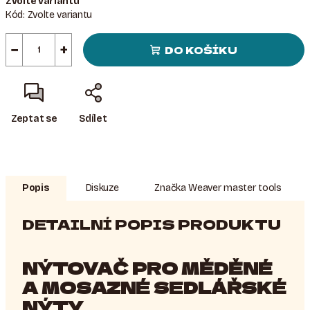
Zvolte variantu
cena:
Kód:
Zvolte variantu
−
+
DO KOŠÍKU
Zeptat se
Sdílet
Popis
Diskuze
Značka
Weaver master tools
DETAILNÍ POPIS PRODUKTU
NÝTOVAČ PRO MĚDĚNÉ
A MOSAZNÉ SEDLÁŘSKÉ
NÝTY