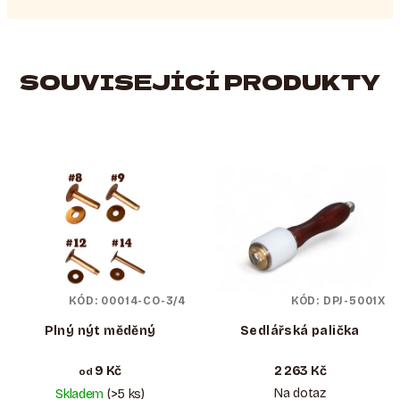
SOUVISEJÍCÍ PRODUKTY
KÓD:
00014-CO-3/4
KÓD:
DPJ-5001X
Plný nýt měděný
Sedlářská palička
9 Kč
2 263 Kč
od
Na dotaz
Skladem
(>5 ks)