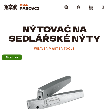
Přejít
na
obsah
Nákupní
Hledat
Přihlášení
NÝTOVAČ NA
košík
SEDLÁŘSKÉ NÝTY
WEAVER MASTER TOOLS
Novinka