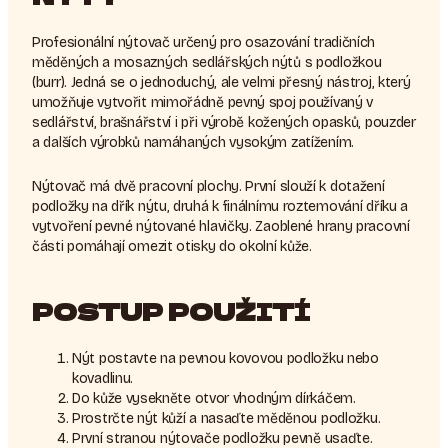
Profesionální nýtovač určený pro osazování tradičních
měděných a mosazných sedlářských nýtů s podložkou
(burr). Jedná se o jednoduchý, ale velmi přesný nástroj, který
umožňuje vytvořit mimořádně pevný spoj používaný v
sedlářství, brašnářství i při výrobě kožených opasků, pouzder
a dalších výrobků namáhaných vysokým zatížením.
Nýtovač má dvě pracovní plochy. První slouží k dotažení
podložky na dřík nýtu, druhá k finálnímu roztemování dříku a
vytvoření pevné nýtované hlavičky. Zaoblené hrany pracovní
části pomáhají omezit otisky do okolní kůže.
POSTUP POUŽITÍ
Nýt postavte na pevnou kovovou podložku nebo
kovadlinu.
Do kůže vysekněte otvor vhodným dírkáčem.
Prostrčte nýt kůží a nasaďte měděnou podložku.
První stranou nýtovače podložku pevně usaďte.