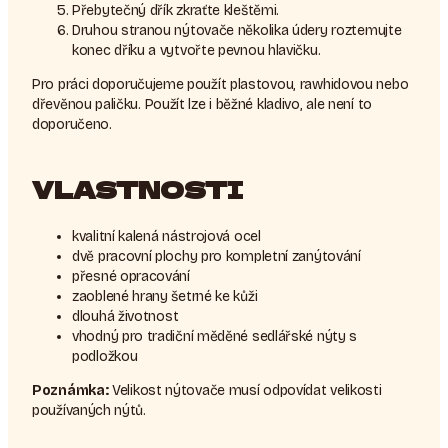
Přebytečný dřík zkraťte kleštěmi.
Druhou stranou nýtovače několika údery roztemujte
konec dříku a vytvořte pevnou hlavičku.
Pro práci doporučujeme použít plastovou, rawhidovou nebo
dřevěnou paličku. Použít lze i běžné kladivo, ale není to
doporučeno.
VLASTNOSTI
kvalitní kalená nástrojová ocel
dvě pracovní plochy pro kompletní zanýtování
přesné opracování
zaoblené hrany šetrné ke kůži
dlouhá životnost
vhodný pro tradiční měděné sedlářské nýty s
podložkou
Poznámka:
Velikost nýtovače musí odpovídat velikosti
používaných nýtů.