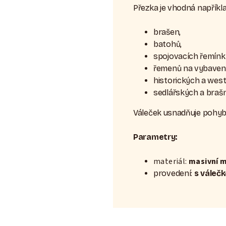
Přezka je vhodná napříkl
brašen,
batohů,
spojovacích řemínk
řemenů na vybavení
historických a wes
sedlářských a braš
Váleček usnadňuje pohyb 
Parametry:
materiál:
masivní 
provedení:
s válečk