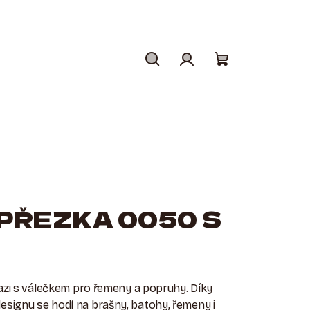
Hledat
Přihlášení
Nákupní
košík
PŘEZKA 0050 S
azi s válečkem pro řemeny a popruhy. Díky
ignu se hodí na brašny, batohy, řemeny i