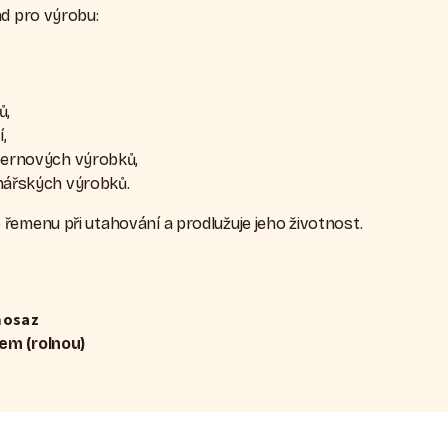
ad pro výrobu:
ů,
,
ternových výrobků,
nářských výrobků.
řemenu při utahování a prodlužuje jeho životnost.
mosaz
em (rolnou)