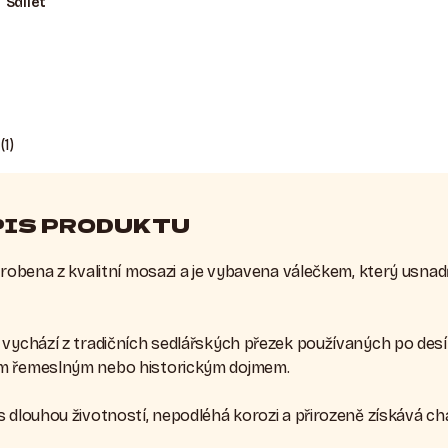
Sdílet
(1)
PIS PRODUKTU
yrobena z kvalitní mosazi a je vybavena válečkem, který usnad
 vychází z tradičních sedlářských přezek používaných po desí
ým řemeslným nebo historickým dojmem.
 dlouhou životností, nepodléhá korozi a přirozeně získává cha