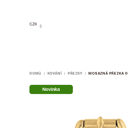
Přejít
na
obsah
CZK
DOMŮ
/
KOVÁNÍ
/
PŘEZKY
/
MOSAZNÁ PŘEZKA 0
Novinka