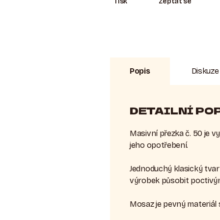
Tisk
Zeptat se
Popis
Diskuze 
DETAILNÍ PO
Masivní přezka č. 50 je v
jeho opotřebení.
Jednoduchý klasický tvar
výrobek působit poctiv
Mosaz je pevný materiál s