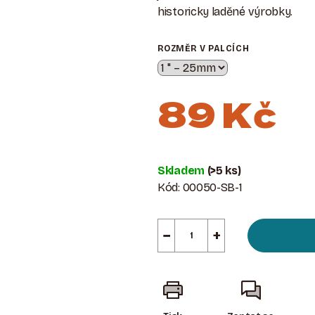
historicky laděné výrobky.
ROZMĚR V PALCÍCH
89 Kč
Měrná
cena:
Skladem
(>5 ks)
Kód:
00050-SB-1
−
+