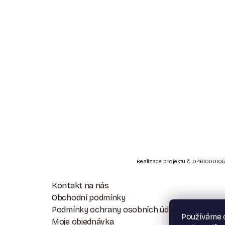
Z
Á
Realizace projektu č. 0461000105
P
Kontakt na nás
A
Obchodní podmínky
Podmínky ochrany osobních údajů
T
Používáme c
Moje objednávka