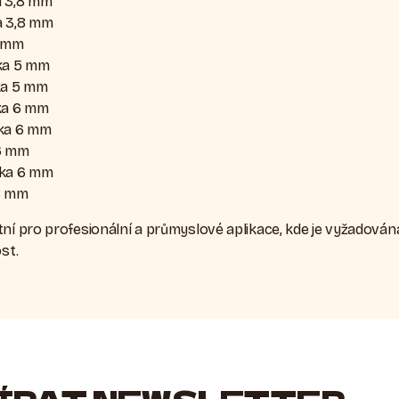
a 3,8 mm
a 3,8 mm
4 mm
ka 5 mm
ka 5 mm
ka 6 mm
ťka 6 mm
 6 mm
ťka 6 mm
8 mm
tní pro profesionální a průmyslové aplikace, kde je vyžadován
st.