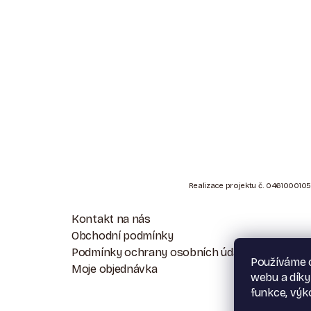
Z
Á
Realizace projektu č. 0461000105
P
Kontakt na nás
A
Obchodní podmínky
Podmínky ochrany osobních údajů
T
Používáme c
Moje objednávka
webu a díky
Í
funkce, výk