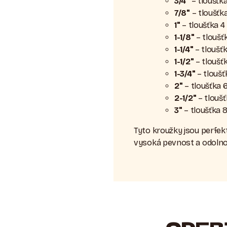
3/4"
– tloušťk
7/8"
– tloušťk
1"
– tloušťka 
1-1/8"
– tloušť
1-1/4"
– tloušť
1-1/2"
– tloušť
1-3/4"
– tlouš
2"
– tloušťka
2-1/2"
– tlouš
3"
– tloušťka 
Tyto kroužky jsou perfek
vysoká pevnost a odolno