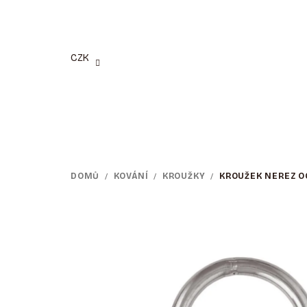
Přejít
na
obsah
CZK
DOMŮ
/
KOVÁNÍ
/
KROUŽKY
/
KROUŽEK NEREZ O