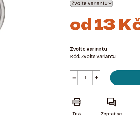
od
13 K
Měrná
cena:
Zvolte variantu
Kód:
Zvolte variantu
−
+
Tisk
Zeptat se