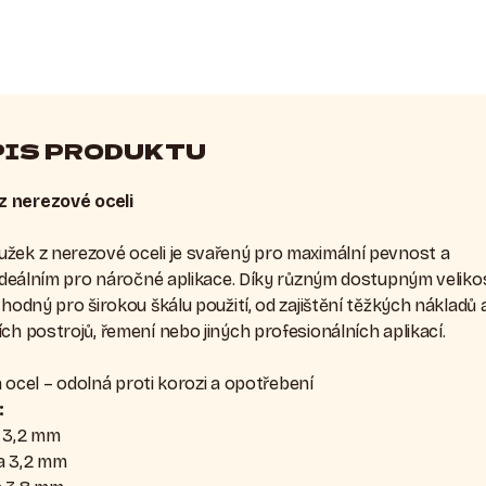
PIS PRODUKTU
z nerezové oceli
žek z nerezové oceli je svařený pro maximální pevnost a
í ideálním pro náročné aplikace. Díky různým dostupným velik
vhodný pro širokou škálu použití, od zajištění těžkých nákladů 
ch postrojů, řemení nebo jiných profesionálních aplikací.
ocel – odolná proti korozi a opotřebení
:
a 3,2 mm
a 3,2 mm