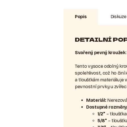
Popis
Diskuze
DETAILNÍ PO
Svařený pevný kroužek 
Tento vysoce odolný krou
spolehlivost, což ho čin
a tloušťkám materiálu je 
pevnostní prvky u zvířecí
Materiál:
Nerezová 
Dostupné rozměry
1/2"
– tloušťk
5/8"
– tloušťk