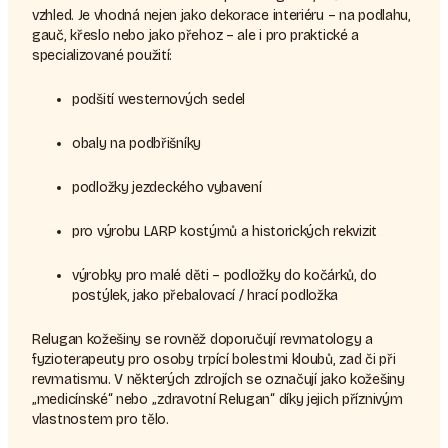
vzhled. Je vhodná nejen jako dekorace interiéru – na podlahu,
gauč, křeslo nebo jako přehoz – ale i pro praktické a
specializované použití:
podšití westernových sedel
obaly na podbřišníky
podložky jezdeckého vybavení
pro výrobu LARP kostýmů a historických rekvizit
výrobky pro malé děti – podložky do kočárků, do
postýlek, jako přebalovací / hrací podložka
Relugan kožešiny se rovněž doporučují revmatology a
fyzioterapeuty pro osoby trpící bolestmi kloubů, zad či při
revmatismu. V některých zdrojích se označují jako kožešiny
„medicínské“ nebo „zdravotní Relugan“ díky jejich příznivým
vlastnostem pro tělo.