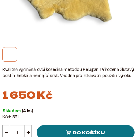
Kvalitně vyčiněná ovčí kožešina metodou Relugan. Přirozeně žlutavý
odstín, hebká a nelínající srst. Vhodná pro zdravotní použití i výrobu.
1 650 Kč
Měrná
Skladem
(4 ks)
cena:
Kód:
531
−
+
DO KOŠÍKU