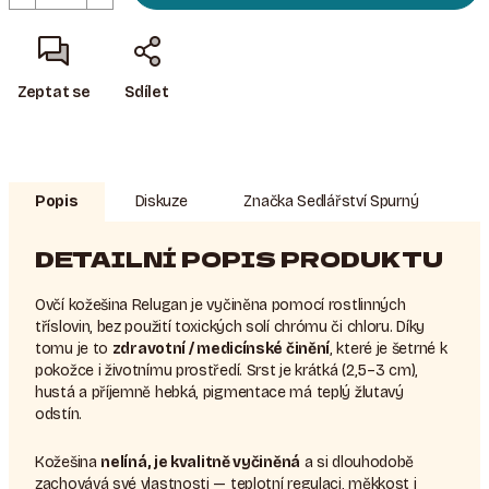
Zeptat se
Sdílet
Popis
Diskuze
Značka
Sedlářství Spurný
DETAILNÍ POPIS PRODUKTU
Ovčí kožešina Relugan je vyčiněna pomocí rostlinných
tříslovin, bez použití toxických solí chrómu či chloru. Díky
tomu je to
zdravotní / medicínské činění
, které je šetrné k
pokožce i životnímu prostředí. Srst je krátká (2,5–3 cm),
hustá a příjemně hebká, pigmentace má teplý žlutavý
odstín.
Kožešina
nelíná, je kvalitně vyčiněná
a si dlouhodobě
zachovává své vlastnosti — teplotní regulaci, měkkost i