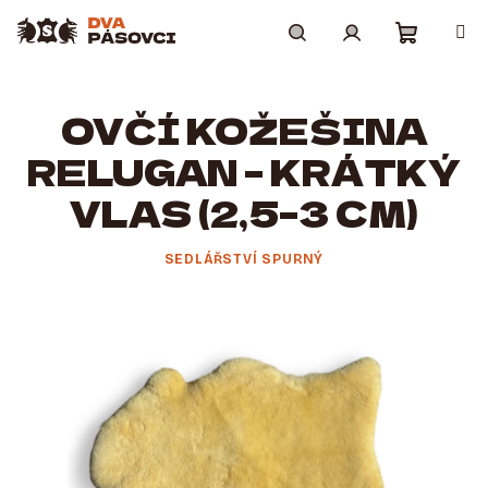
Přejít
na
obsah
Nákupní
Hledat
Přihlášení
OVČÍ KOŽEŠINA
košík
RELUGAN – KRÁTKÝ
VLAS (2,5–3 CM)
SEDLÁŘSTVÍ SPURNÝ