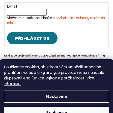
E-mail
Vložením e-mailu souhlasíte s
podmínkami ochrany osobních
údajů
PŘIHLÁSIT SE
Z
Á
Realizace projektu č. 0461000105 Zlepšení marketingové komunikace firmy
Sedlářstí Spurný s.r.o., je financována Evropskou unií – Next Generation EU
P
Používáme cookies, abychom Vám umožnili pohodlné
A
Kontakt na nás
prohlížení webu a díky analýze provozu webu neustále
T
Obchodní podmínky
zlepšovali jeho funkce, výkon a použitelnost.
Více
Podmínky ochrany osobních údajů
informací
Í
Moje objednávka
Nastavení
Copyright 2026
Dva pásovci
. Všechna práva vyhrazena.
Souhlasím