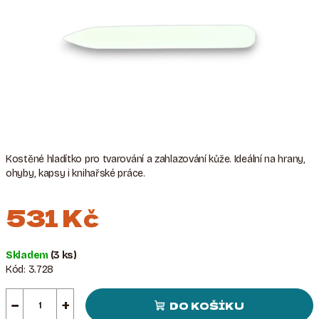
Kostěné hladítko pro tvarování a zahlazování kůže. Ideální na hrany,
ohyby, kapsy i knihařské práce.
531 Kč
Měrná
Skladem
(3 ks)
cena:
Kód:
3.728
−
+
DO KOŠÍKU