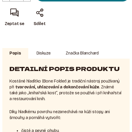
Zeptat se
Sdílet
Popis
Diskuze
Značka
Blanchard
DETAILNÍ POPIS PRODUKTU
Kostěné hladítko (
Bone Folder
) je tradiční nástroj používaný
při
tvarování, uhlazování a dokončování kůže
. Známé
také jako „knihařská kost“, protože se používá i při knihařství
a restaurování knih.
Díky hladkému povrchu nezanechává na kůži stopy ani
šmouhy a pomáhá vytvořit:
čisté a pevné ohyby,