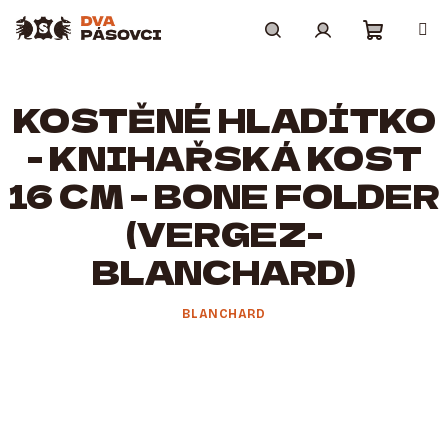
Přejít
na
obsah
Nákupní
Hledat
Přihlášení
KOSTĚNÉ HLADÍTKO
košík
- KNIHAŘSKÁ KOST
16 CM – BONE FOLDER
(VERGEZ-
BLANCHARD)
BLANCHARD