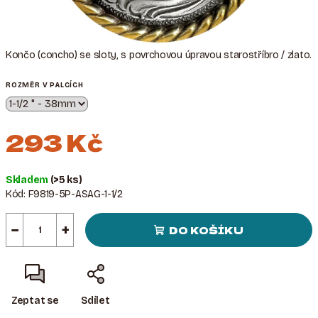
Končo (concho) se sloty, s povrchovou úpravou starostříbro / zlato.
ROZMĚR V PALCÍCH
293 Kč
Měrná
Skladem
(>5 ks)
cena:
Kód:
F9819-5P-ASAG-1-1/2
−
+
DO KOŠÍKU
Zeptat se
Sdílet