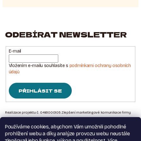
ODEBÍRAT NEWSLETTER
E-mail
Vložením e-mailu souhlasíte s
podmínkami ochrany osobních
údajů
PŘIHLÁSIT SE
Z
Á
Realizace projektu č. 0461000105 Zlepšení marketingové komunikace firmy
Sedlářstí Spurný s.r.o., je financována Evropskou unií – Next Generation EU
P
Používáme cookies, abychom Vám umožnili pohodlné
A
Kontakt na nás
prohlížení webu a díky analýze provozu webu neustále
Obchodní podmínky
zlepšovali jeho funkce, výkon a použitelnost.
Více