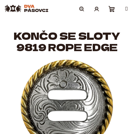
Přejít
na
obsah
Nákupní
Hledat
Přihlášení
KONČO SE SLOTY
košík
9819 ROPE EDGE