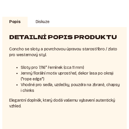
Popis
Diskuze
DETAILNÍ POPIS PRODUKTU
Concho se sloty a povrchovou úpravou starostříbro / zlato
pro westernový styl.
Sloty pro 7/16" řemínek (cca 11 mm)
Jemný florální motiv uprostřed, dekor lasa po okraji
("rope edge")
Vhodné pro sedla, uzdečky, pouzdra na zbraně, chapsy
i chinks
Elegantní doplněk, který dodá vašemu vybavení autentický
vzhled.