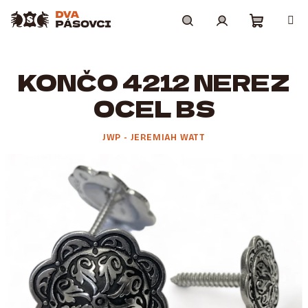
Přejít
na
obsah
Nákupní
Hledat
Přihlášení
KONČO 4212 NEREZ
košík
OCEL BS
JWP - JEREMIAH WATT