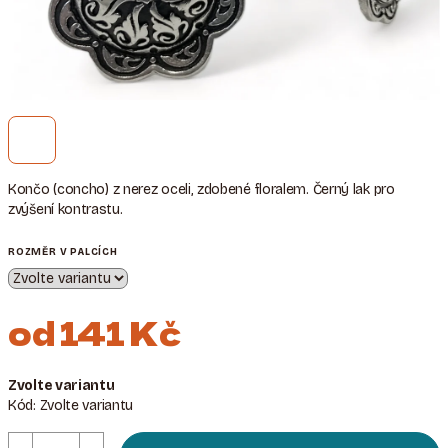
Končo (concho)
z nerez oceli, zdobené floralem. Černý lak pro
zvýšení kontrastu.
ROZMĚR V PALCÍCH
od
141 Kč
Měrná
Zvolte variantu
cena:
Kód:
Zvolte variantu