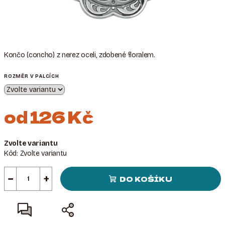
Končo (concho)
z nerez oceli, zdobené floralem.
ROZMĚR V PALCÍCH
od
126 Kč
Měrná
Zvolte variantu
cena:
Kód:
Zvolte variantu
−
+
DO KOŠÍKU