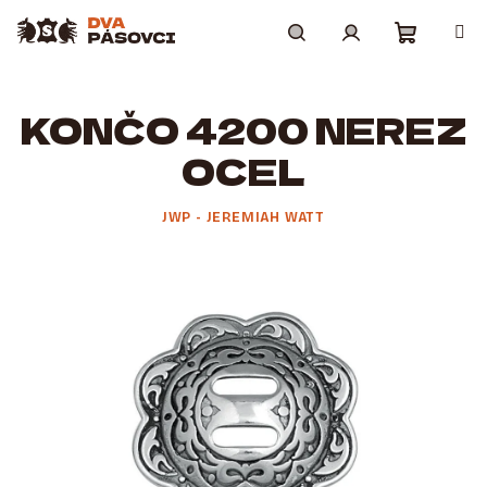
Přejít
na
obsah
Nákupní
Hledat
Přihlášení
KONČO 4200 NEREZ
košík
OCEL
JWP - JEREMIAH WATT