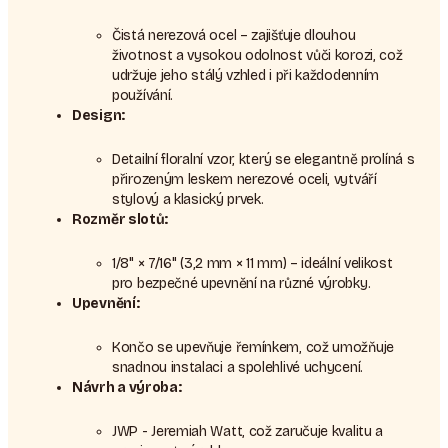
Čistá nerezová ocel – zajišťuje dlouhou
životnost a vysokou odolnost vůči korozi, což
udržuje jeho stálý vzhled i při každodenním
používání.
Design:
Detailní floralní vzor, který se elegantně prolíná s
přirozeným leskem nerezové oceli, vytváří
stylový a klasický prvek.
Rozměr slotů:
1/8" × 7/16" (3,2 mm × 11 mm) – ideální velikost
pro bezpečné upevnění na různé výrobky.
Upevnění:
Končo se upevňuje řemínkem, což umožňuje
snadnou instalaci a spolehlivé uchycení.
Návrh a výroba:
JWP - Jeremiah Watt, což zaručuje kvalitu a