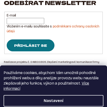
ODEBÍRAT NEWSLETTER
E-mail
Vložením e-mailu souhlasíte s
podmínkami ochrany osobních
údajů
PŘIHLÁSIT SE
Z
Á
Realizace projektu č. 0461000105 Zlepšení marketingové komunikace firmy
Sedlářstí Spurný s.r.o., je financována Evropskou unií – Next Generation EU
P
Používáme cookies, abychom Vám umožnili pohodlné
A
Kontakt na nás
prohlížení webu a díky analýze provozu webu neustále
T
Obchodní podmínky
zlepšovali jeho funkce, výkon a použitelnost.
Více
Podmínky ochrany osobních údajů
informací
Í
Moje objednávka
Nastavení