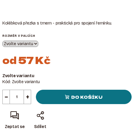
Kolébková přezka s trnem - praktická pro spojení řemínku.
ROZMĚR V PALCÍCH
od
57 Kč
Měrná
Zvolte variantu
cena:
Kód:
Zvolte variantu
−
+
DO KOŠÍKU
Zeptat se
Sdílet