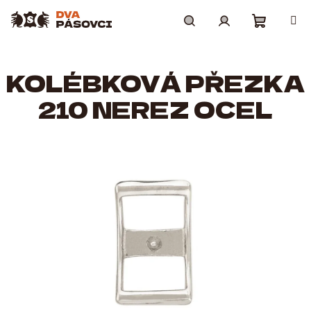
Přejít
na
obsah
Nákupní
Hledat
Přihlášení
KOLÉBKOVÁ PŘEZKA
košík
210 NEREZ OCEL