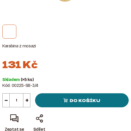
Karabina z mosazi
131 Kč
Měrná
Skladem
(>5 ks)
cena:
Kód:
00225-SB-3/4
−
+
DO KOŠÍKU
Zeptat se
Sdílet