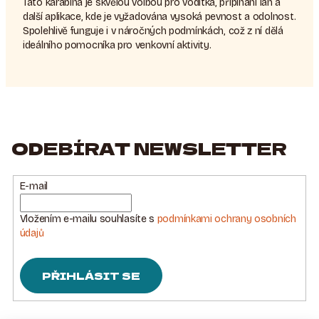
Tato karabina je skvělou volbou pro vodítka, připínání lan a
další aplikace, kde je vyžadována vysoká pevnost a odolnost.
Spolehlivě funguje i v náročných podmínkách, což z ní dělá
ideálního pomocníka pro venkovní aktivity.
ODEBÍRAT NEWSLETTER
E-mail
Vložením e-mailu souhlasíte s
podmínkami ochrany osobních
údajů
PŘIHLÁSIT SE
Z