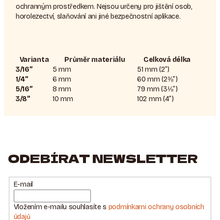
ochranným prostředkem. Nejsou určeny pro jištění osob,
horolezectví, slaňování ani jiné bezpečnostní aplikace.
Varianta
Průměr materiálu
Celková délka
3/16”
5 mm
51 mm (2”)
1/4”
6 mm
60 mm (2⅜”)
5/16”
8 mm
79 mm (3⅛”)
3/8”
10 mm
102 mm (4”)
ODEBÍRAT NEWSLETTER
E-mail
Vložením e-mailu souhlasíte s
podmínkami ochrany osobních
údajů