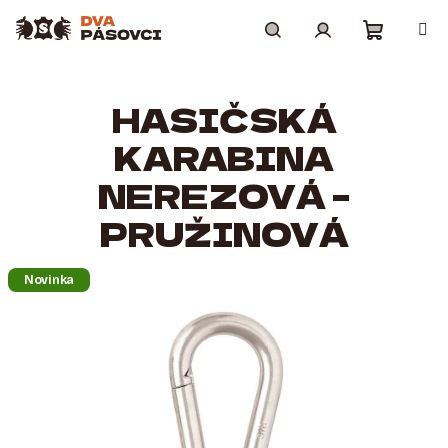
Přejít
na
obsah
Nákupní
Hledat
Přihlášení
HASIČSKÁ
košík
KARABINA
NEREZOVÁ –
PRUŽINOVÁ
Novinka