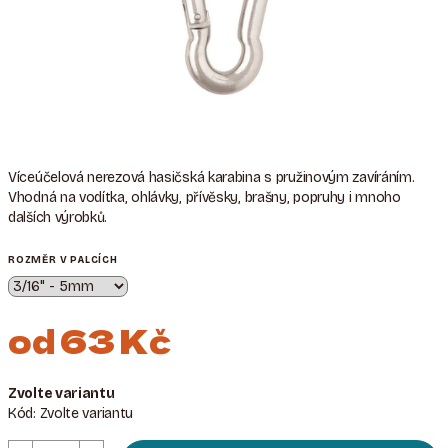
Víceúčelová nerezová hasičská karabina s pružinovým zavíráním.
Vhodná na vodítka, ohlávky, přívěsky, brašny, popruhy i mnoho
dalších výrobků.
ROZMĚR V PALCÍCH
od
63 Kč
Měrná
Zvolte variantu
cena:
Kód:
Zvolte variantu