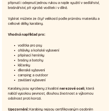
připnutí i odepnutí jednou rukou a najde využití v sedlářství,
brašnářství, při výrobě vodítek i v dílně.
Vybírat můžete ze čtyř velikostí podle průměru materiálu a
celkové délky karabiny.
Vhodná například pro:
vodítka pro psy
ohlávky a koňské vybavení
připínací řemínky
brašny a batohy
klíčenky
dílenské vybavení
camping a outdoor
zavěšení vybavení
Karabiny jsou vyrobeny z kvalitní
nerezové oceli
, která
nabízí vysokou pevnost, dlouhou životnost a výbornou
odolnost proti korozi.
Upozornění:
Karabiny nejsou certifikovaným osobním