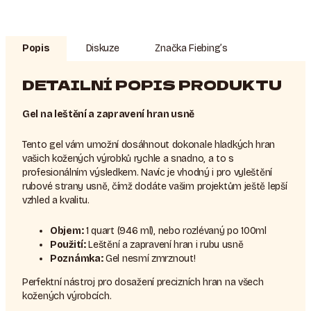
Popis
Diskuze
Značka
Fiebing’s
DETAILNÍ POPIS PRODUKTU
Gel na leštění a zapravení hran usně
Tento gel vám umožní dosáhnout dokonale hladkých hran
vašich kožených výrobků rychle a snadno, a to s
profesionálním výsledkem. Navíc je vhodný i pro vyleštění
rubové strany usně, čímž dodáte vašim projektům ještě lepší
vzhled a kvalitu.
Objem:
1 quart (946 ml), nebo rozlévaný po 100ml
Použití:
Leštění a zapravení hran i rubu usně
Poznámka:
Gel nesmí zmrznout!
Perfektní nástroj pro dosažení precizních hran na všech
kožených výrobcích.