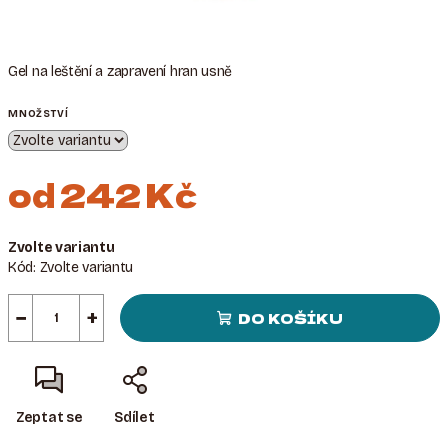
Gel na leštění a zapravení hran usně
MNOŽSTVÍ
od
242 Kč
Měrná
Zvolte variantu
cena:
Kód:
Zvolte variantu
−
+
DO KOŠÍKU
Zeptat se
Sdílet