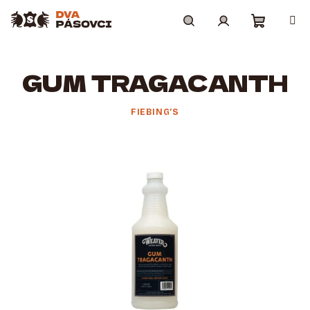
Přejít
na
obsah
Nákupní
Hledat
Přihlášení
GUM TRAGACANTH
košík
FIEBING’S