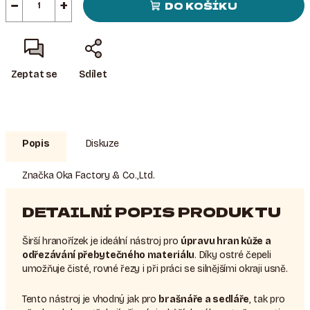
−
+
DO KOŠÍKU
Zeptat se
Sdílet
Popis
Diskuze
Značka
Oka Factory & Co.,Ltd.
DETAILNÍ POPIS PRODUKTU
Širší hranořízek je ideální nástroj pro
úpravu hran kůže a
odřezávání přebytečného materiálu
. Díky ostré čepeli
umožňuje čisté, rovné řezy i při práci se silnějšími okraji usně.
Tento nástroj je vhodný jak pro
brašnáře a sedláře
, tak pro