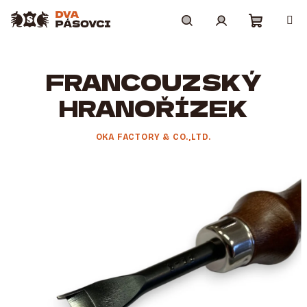
Přejít
na
obsah
Nákupní
Hledat
Přihlášení
FRANCOUZSKÝ
košík
HRANOŘÍZEK
OKA FACTORY & CO.,LTD.