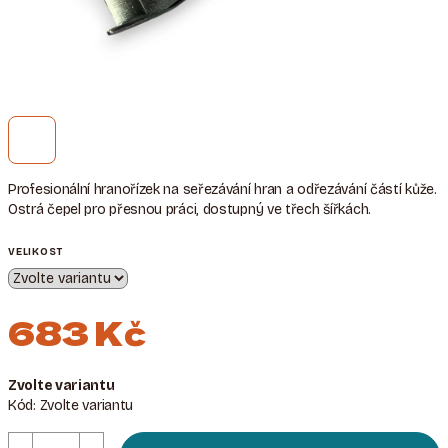
Profesionální hranořízek na seřezávání hran a odřezávání částí kůže.
Ostrá čepel pro přesnou práci, dostupný ve třech šířkách.
VELIKOST
683 Kč
Měrná
Zvolte variantu
cena:
Kód:
Zvolte variantu