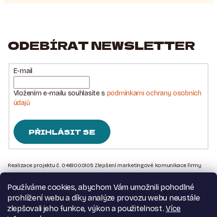
ODEBÍRAT NEWSLETTER
E-mail
Vložením e-mailu souhlasíte s
podmínkami ochrany osobních
údajů
PŘIHLÁSIT SE
Z
Á
Realizace projektu č. 0461000105 Zlepšení marketingové komunikace firmy
Sedlářstí Spurný s.r.o., je financována Evropskou unií – Next Generation EU
P
Používáme cookies, abychom Vám umožnili pohodlné
A
Kontakt na nás
prohlížení webu a díky analýze provozu webu neustále
T
Obchodní podmínky
zlepšovali jeho funkce, výkon a použitelnost.
Více
Podmínky ochrany osobních údajů