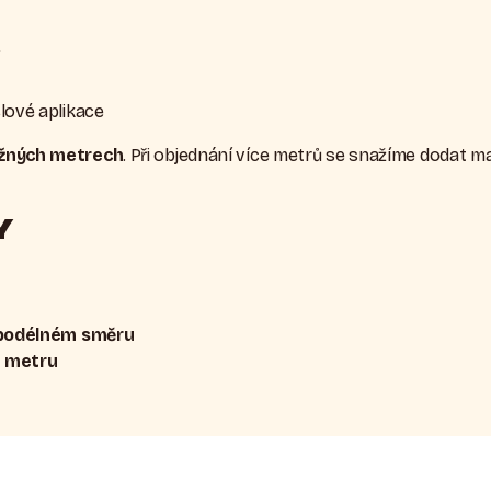
lové aplikace
žných metrech
. Při objednání více metrů se snažíme dodat m
Y
podélném směru
m metru