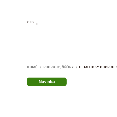
Přejít
na
obsah
CZK
DOMŮ
/
POPRUHY, ŠŇŮRY
/
ELASTICKÝ POPRUH 5
Novinka