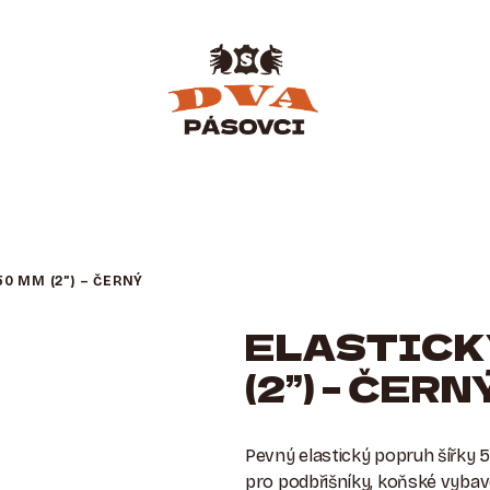
0 MM (2”) – ČERNÝ
ELASTICK
(2”) – ČERN
Pevný elastický popruh šířky
pro podbřišníky, koňské vybav