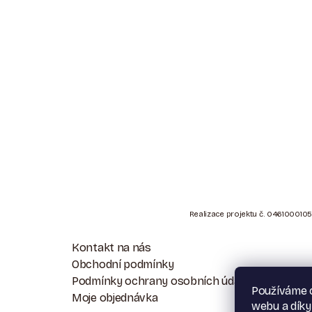
Z
Á
Realizace projektu č. 0461000105
P
Kontakt na nás
A
Obchodní podmínky
Podmínky ochrany osobních údajů
T
Používáme c
Moje objednávka
webu a díky