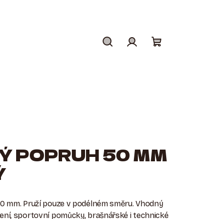
Hledat
Přihlášení
Nákupní
košík
Ý POPRUH 50 MM
Ý
 50 mm. Pruží pouze v podélném směru. Vhodný
ení, sportovní pomůcky, brašnářské i technické