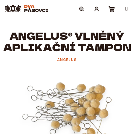
Přejít
na
obsah
Nákupní
Hledat
Přihlášení
ANGELUS® VLNĚNÝ
košík
APLIKAČNÍ TAMPON
ANGELUS