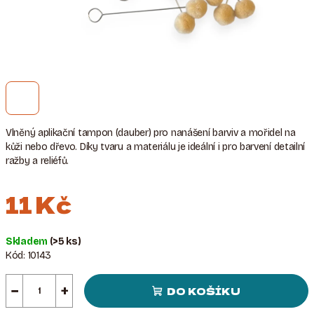
Vlněný aplikační tampon (dauber) pro nanášení barviv a mořidel na
kůži nebo dřevo. Díky tvaru a materiálu je ideální i pro barvení detailní
ražby a reliéfů.
11 Kč
Měrná
Skladem
(>5 ks)
cena:
Kód:
10143
−
+
DO KOŠÍKU