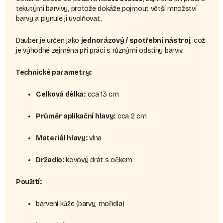
tekutými barvivy, protože dokáže pojmout větší množství
barvy a plynule ji uvolňovat.
Dauber je určen jako
jednorázový / spotřební nástroj
, což
je výhodné zejména při práci s různými odstíny barviv.
Technické parametry:
Celková délka:
cca 13 cm
Průměr aplikační hlavy:
cca 2 cm
Materiál hlavy:
vlna
Držadlo:
kovový drát s očkem
Použití:
barvení kůže (barvy, mořidla)