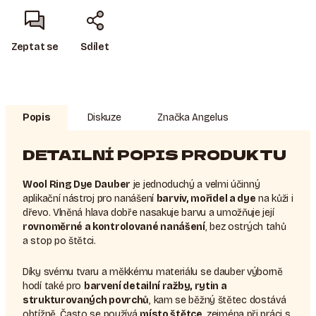
Zeptat se
Sdílet
Popis
Diskuze
Značka
Angelus
DETAILNÍ POPIS PRODUKTU
Wool Ring Dye Dauber
je jednoduchý a velmi účinný
aplikační nástroj pro nanášení
barviv, mořidel a dye
na kůži i
dřevo. Vlněná hlava dobře nasakuje barvu a umožňuje její
rovnoměrné a kontrolované nanášení
, bez ostrých tahů
a stop po štětci.
Díky svému tvaru a měkkému materiálu se dauber výborně
hodí také pro
barvení detailní ražby, rytin a
strukturovaných povrchů
, kam se běžný štětec dostává
obtížně. Často se používá
místo štětce
, zejména při práci s