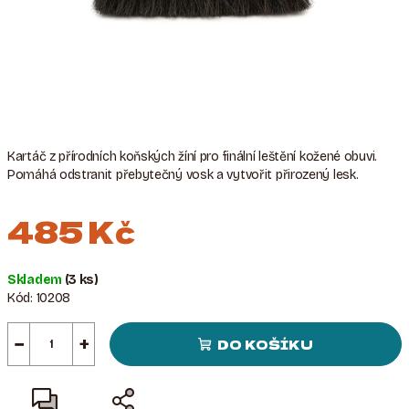
Kartáč z přírodních koňských žíní pro finální leštění kožené obuvi.
Pomáhá odstranit přebytečný vosk a vytvořit přirozený lesk.
485 Kč
Měrná
Skladem
(3 ks)
cena:
Kód:
10208
−
+
DO KOŠÍKU