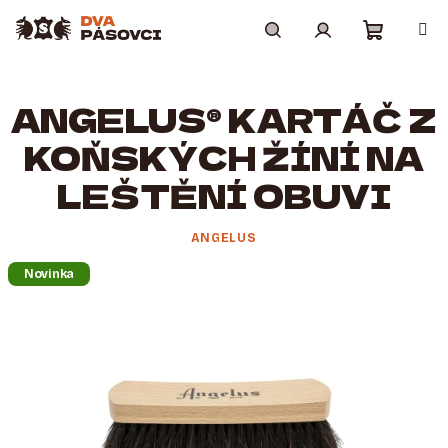
Přejít
na
obsah
Nákupní
Hledat
Přihlášení
ANGELUS® KARTÁČ Z
košík
KOŇSKÝCH ŽÍNÍ NA
LEŠTĚNÍ OBUVI
ANGELUS
Novinka