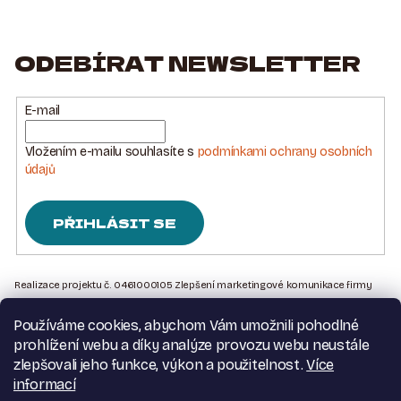
ODEBÍRAT NEWSLETTER
E-mail
Vložením e-mailu souhlasíte s
podmínkami ochrany osobních
údajů
PŘIHLÁSIT SE
Z
Á
Realizace projektu č. 0461000105 Zlepšení marketingové komunikace firmy
Sedlářstí Spurný s.r.o., je financována Evropskou unií – Next Generation EU
P
Používáme cookies, abychom Vám umožnili pohodlné
A
Kontakt na nás
prohlížení webu a díky analýze provozu webu neustále
T
Obchodní podmínky
zlepšovali jeho funkce, výkon a použitelnost.
Více
Podmínky ochrany osobních údajů
informací
Í
Moje objednávka