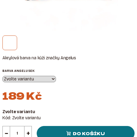
Akrylová barva na kůži značky Angelus
BARVA ANGELUSEK
189 Kč
Měrná
Zvolte variantu
cena:
Kód:
Zvolte variantu
−
+
DO KOŠÍKU