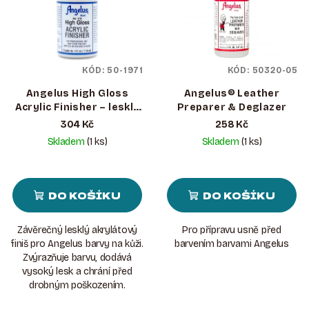
KÓD:
50-1971
KÓD:
50320-05
Angelus High Gloss
Angelus® Leather
Acrylic Finisher – lesklý
Preparer & Deglazer
akrylátový finiš na kůži
304 Kč
258 Kč
Skladem
(1 ks)
Skladem
(1 ks)
DO KOŠÍKU
DO KOŠÍKU
Závěrečný lesklý akrylátový
Pro přípravu usně před
finiš pro Angelus barvy na kůži.
barvením barvami Angelus
Zvýrazňuje barvu, dodává
vysoký lesk a chrání před
drobným poškozením.