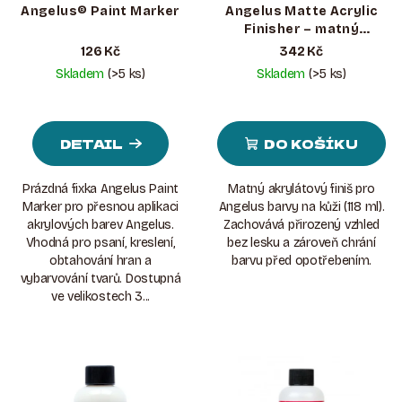
Angelus® Paint Marker
Angelus Matte Acrylic
Finisher – matný
akrylátový finiš na kůži
126 Kč
342 Kč
Skladem
(>5 ks)
Skladem
(>5 ks)
DETAIL
DO KOŠÍKU
Prázdná fixka Angelus Paint
Matný akrylátový finiš pro
Marker pro přesnou aplikaci
Angelus barvy na kůži (118 ml).
akrylových barev Angelus.
Zachovává přirozený vzhled
Vhodná pro psaní, kreslení,
bez lesku a zároveň chrání
obtahování hran a
barvu před opotřebením.
vybarvování tvarů. Dostupná
ve velikostech 3...