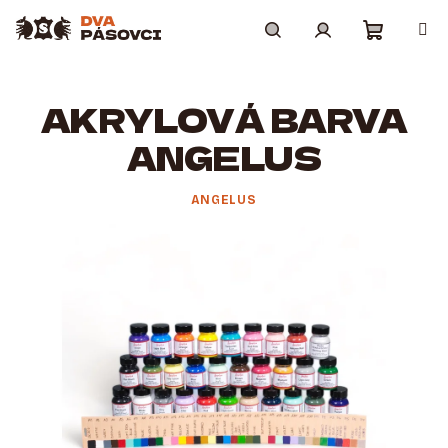
Přejít
na
obsah
Nákupní
Hledat
Přihlášení
AKRYLOVÁ BARVA
košík
ANGELUS
ANGELUS